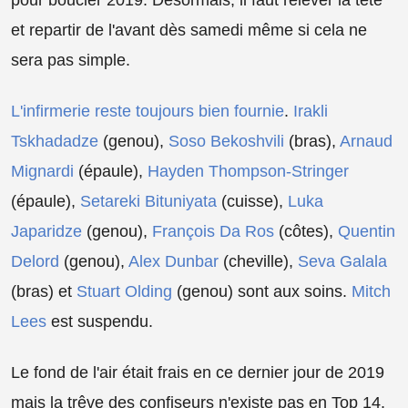
et repartir de l'avant dès samedi même si cela ne
sera pas simple.
L'infirmerie reste toujours bien fournie
.
Irakli
Tskhadadze
(genou),
Soso Bekoshvili
(bras),
Arnaud
Mignardi
(épaule),
Hayden Thompson-Stringer
(épaule),
Setareki Bituniyata
(cuisse),
Luka
Japaridze
(genou),
François Da Ros
(côtes),
Quentin
Delord
(genou),
Alex Dunbar
(cheville),
Seva Galala
(bras) et
Stuart Olding
(genou) sont aux soins.
Mitch
Lees
est suspendu.
Le fond de l'air était frais en ce dernier jour de 2019
mais la trêve des confiseurs n'existe pas en Top 14.