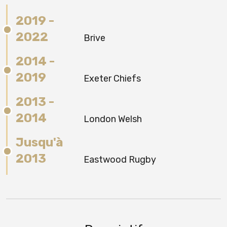
2019 -
2022
Brive
2014 -
2019
Exeter Chiefs
2013 -
2014
London Welsh
Jusqu'à
2013
Eastwood Rugby