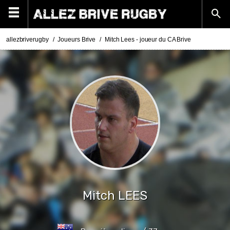
allezbriverugby
Joueurs Brive
Mitch Lees - joueur du CA Brive
Mitch
LEES