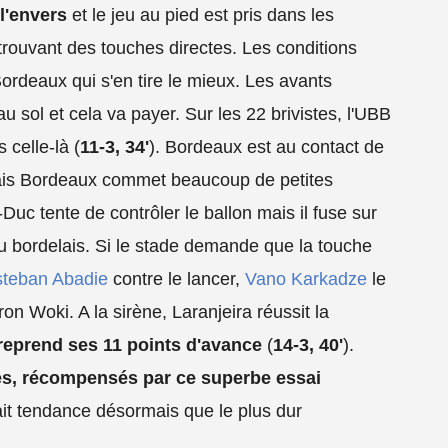
l'envers
et le jeu au pied est pris dans les
trouvant des touches directes. Les conditions
Bordeaux qui s'en tire le mieux. Les avants
u sol et cela va payer. Sur les 22 brivistes, l'UBB
 celle-là (
11-3, 34'
). Bordeaux est au contact de
ais Bordeaux commet beaucoup de petites
-Duc tente de contrôler le ballon mais il fuse sur
u bordelais. Si le stade demande que la touche
teban Abadie
contre le lancer,
Vano Karkadze
le
n Woki. A la sirène, Laranjeira réussit la
reprend ses 11 points d'avance
(
14-3, 40'
).
tes, récompensés par ce superbe essai
ait tendance désormais que le plus dur