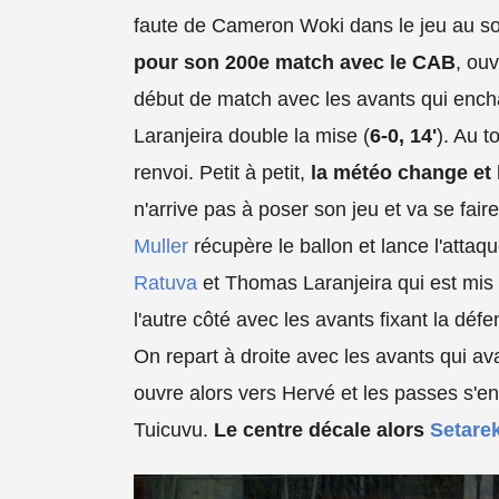
faute de Cameron Woki dans le jeu au sol
pour son 200e match avec le CAB
, ouv
début de match avec les avants qui encha
Laranjeira double la mise (
6-0, 14'
). Au t
renvoi. Petit à petit,
la météo change et l
n'arrive pas à poser son jeu et va se fai
Muller
récupère le ballon et lance l'attaqu
Ratuva
et Thomas Laranjeira qui est mis 
l'autre côté avec les avants fixant la déf
On repart à droite avec les avants qui a
ouvre alors vers Hervé et les passes s'en
Tuicuvu.
Le centre décale alors
Setarek