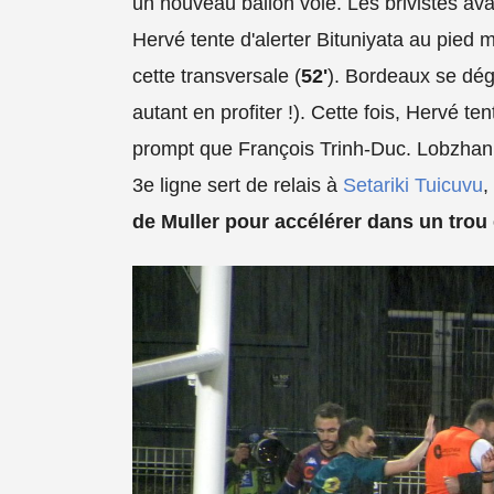
un nouveau ballon volé. Les brivistes ava
Hervé tente d'alerter Bituniyata au pied ma
cette transversale (
52'
). Bordeaux se déga
autant en profiter !). Cette fois, Hervé te
prompt que François Trinh-Duc. Lobzhani
3e ligne sert de relais à
Setariki Tuicuvu
,
de Muller pour accélérer dans un trou