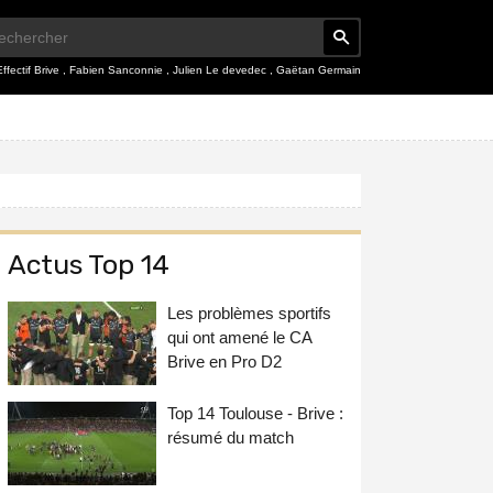
Effectif Brive
,
Fabien Sanconnie
,
Julien Le devedec
,
Gaëtan Germain
Actus Top 14
Les problèmes sportifs
qui ont amené le CA
Brive en Pro D2
Top 14 Toulouse - Brive :
résumé du match