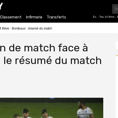
Classement
Infirmerie
Transferts
Ex. :
Top 14 Brive
,
4 Brive - Bordeaux : résumé du match
in de match face à
, le résumé du match