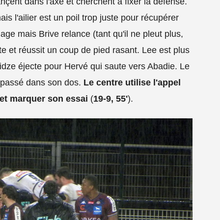
nçent dans l'axe et cherchent à fixer la défense.
is l'ailier est un poil trop juste pour récupérer
ge mais Brive relance (tant qu'il ne pleut plus,
nte et réussit un coup de pied rasant. Lee est plus
dze éjecte pour Hervé qui saute vers Abadie. Le
 passé dans son dos.
Le centre utilise l'appel
 et marquer son essai
(
19-9, 55'
).