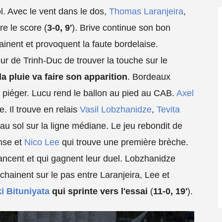
. Avec le vent dans le dos,
Thomas Laranjeira
,
re le score (
3-0, 9'
). Brive continue son bon
inent et provoquent la faute bordelaise.
our de Trinh-Duc de trouver la touche sur le
a pluie va faire son apparition
. Bordeaux
re piéger. Lucu rend le ballon au pied au CAB.
Axel
e. Il trouve en relais
Vasil Lobzhanidze
,
Tevita
au sol sur la ligne médiane. Le jeu rebondit de
ense et
Nico Lee
qui trouve une première brèche.
vancent et qui gagnent leur duel. Lobzhanidze
chainent sur le pas entre Laranjeira, Lee et
i Bituniyata
qui sprinte vers l'essai
(
11-0, 19'
).