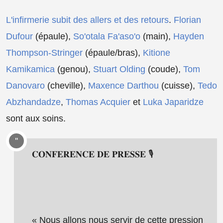
L'infirmerie subit des allers et des retours
.
Florian
Dufour
(épaule),
So'otala Fa'aso'o
(main),
Hayden
Thompson-Stringer
(épaule/bras),
Kitione
Kamikamica
(genou),
Stuart Olding
(coude),
Tom
Danovaro
(cheville),
Maxence Darthou
(cuisse),
Tedo
Abzhandadze
,
Thomas Acquier
et
Luka Japaridze
sont aux soins.
𝐂𝐎𝐍𝐅𝐄𝐑𝐄𝐍𝐂𝐄 𝐃𝐄 𝐏𝐑𝐄𝐒𝐒𝐄 🎙
« Nous allons nous servir de cette pression