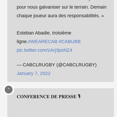
pour nous galvaniser sur le terrain. Demain
chaque joueur aura des responsabilités. »
Esteban Abadie, troisième
ligne.
#WEARECAB
#CABUBB
pic.twitter.com/zArj3psNZ4
— CABCLRUGBY (@CABCLRUGBY)
January 7, 2022
𝐂𝐎𝐍𝐅𝐄𝐑𝐄𝐍𝐂𝐄 𝐃𝐄 𝐏𝐑𝐄𝐒𝐒𝐄 🎙