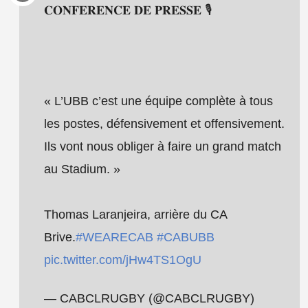
𝐂𝐎𝐍𝐅𝐄𝐑𝐄𝐍𝐂𝐄 𝐃𝐄 𝐏𝐑𝐄𝐒𝐒𝐄 🎙
« L’UBB c’est une équipe complète à tous
les postes, défensivement et offensivement.
Ils vont nous obliger à faire un grand match
au Stadium. »
Thomas Laranjeira, arrière du CA
Brive.
#WEARECAB
#CABUBB
pic.twitter.com/jHw4TS1OgU
— CABCLRUGBY (@CABCLRUGBY)