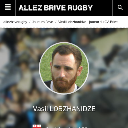
allezbriverugby
Joueurs Brive
Vasil Lobzhanidze - joueur du CA Brive
Vasil
LOBZHANIDZE