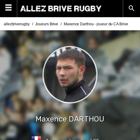
allezbriverugby
Joueurs Brive
Maxence Darthou - joueur du CA Brive
Maxence
DARTHOU