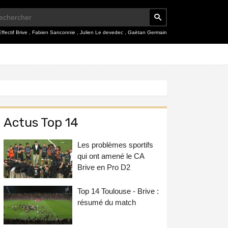
Effectif Brive
,
Fabien Sanconnie
,
Julien Le devedec
,
Gaëtan Germain
Actus Top 14
Les problèmes sportifs
qui ont amené le CA
Brive en Pro D2
Top 14 Toulouse - Brive :
résumé du match