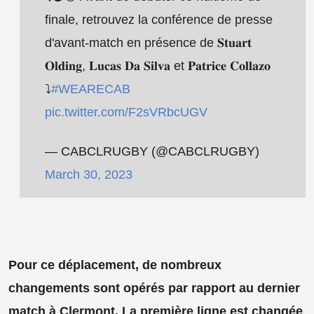
finale, retrouvez la conférence de presse
d'avant-match en présence de 𝐒𝐭𝐮𝐚𝐫𝐭
𝐎𝐥𝐝𝐢𝐧𝐠, 𝐋𝐮𝐜𝐚𝐬 𝐃𝐚 𝐒𝐢𝐥𝐯𝐚 et 𝐏𝐚𝐭𝐫𝐢𝐜𝐞 𝐂𝐨𝐥𝐥𝐚𝐳𝐨
⤵️
#WEARECAB
pic.twitter.com/F2sVRbcUGV
— CABCLRUGBY (@CABCLRUGBY)
March 30, 2023
Pour ce déplacement, de nombreux
changements sont opérés par rapport au dernier
match à Clermont. La première ligne est changée