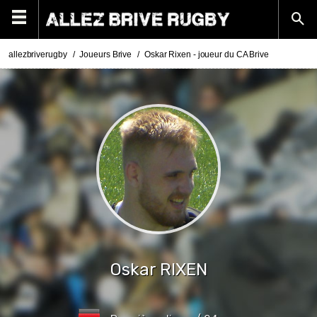
allezbriverugby
Joueurs Brive
Oskar Rixen - joueur du CA Brive
Oskar
RIXEN