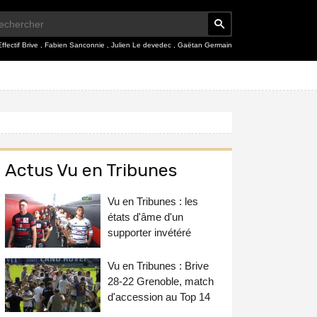
Effectif Brive
,
Fabien Sanconnie
,
Julien Le devedec
,
Gaëtan Germain
Actus Vu en Tribunes
Vu en Tribunes : les
états d'âme d'un
supporter invétéré
Vu en Tribunes : Brive
28-22 Grenoble, match
d'accession au Top 14