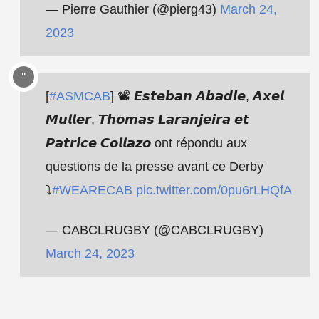
— Pierre Gauthier (@pierg43)
March 24,
2023
[
#ASMCAB
] 📽 𝙀𝙨𝙩𝙚𝙗𝙖𝙣 𝘼𝙗𝙖𝙙𝙞𝙚, 𝘼𝙭𝙚𝙡
𝙈𝙪𝙡𝙡𝙚𝙧, 𝙏𝙝𝙤𝙢𝙖𝙨 𝙇𝙖𝙧𝙖𝙣𝙟𝙚𝙞𝙧𝙖 𝙚𝙩
𝙋𝙖𝙩𝙧𝙞𝙘𝙚 𝘾𝙤𝙡𝙡𝙖𝙯𝙤 ont répondu aux
questions de la presse avant ce Derby
⤵️
#WEARECAB
pic.twitter.com/0pu6rLHQfA
— CABCLRUGBY (@CABCLRUGBY)
March 24, 2023