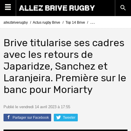
allezbriverugby
Actus rugby Brive
Top 14 Brive
Top 14 Brive - Stade Fra
Brive titularise ses cadres
avec les retours de
Japaridze, Sanchez et
Laranjeira. Première sur le
banc pour Moriarty
Publié le vendredi 14 avril 2023 à 17:55
Partager sur Facebook
Tweeter