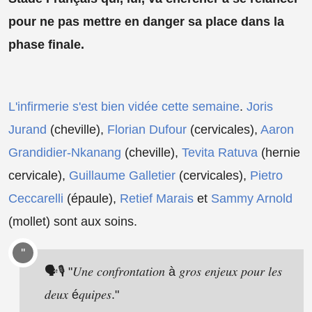
pour ne pas mettre en danger sa place dans la
phase finale.
L'infirmerie s'est bien vidée cette semaine
.
Joris
Jurand
(cheville),
Florian Dufour
(cervicales),
Aaron
Grandidier-Nkanang
(cheville),
Tevita Ratuva
(hernie
cervicale),
Guillaume Galletier
(cervicales),
Pietro
Ceccarelli
(épaule),
Retief Marais
et
Sammy Arnold
(mollet) sont aux soins.
🗣️🎙️ "𝑈𝑛𝑒 𝑐𝑜𝑛𝑓𝑟𝑜𝑛𝑡𝑎𝑡𝑖𝑜𝑛 à 𝑔𝑟𝑜𝑠 𝑒𝑛𝑗𝑒𝑢𝑥 𝑝𝑜𝑢𝑟 𝑙𝑒𝑠
𝑑𝑒𝑢𝑥 é𝑞𝑢𝑖𝑝𝑒𝑠."