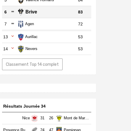
5
84
Brive
6
83
7
Agen
72
13
Aurillac
53
14
Nevers
53
Classement Top 14 complet
Résultats Journée 34
Nice
31
26
Mont de Marsan
Provence Rugby
24
47
Perpignan