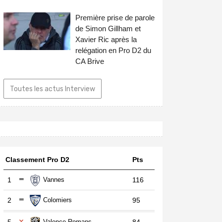
Première prise de parole
de Simon Gillham et
Xavier Ric après la
relégation en Pro D2 du
CA Brive
Toutes les actus Interview
Classement Pro D2
Pts
1
Vannes
116
2
Colomiers
95
Valence Romans