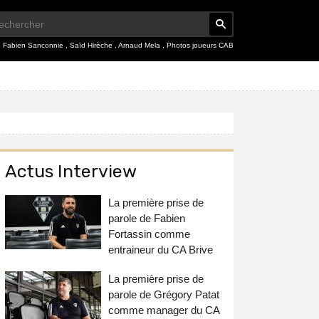
,
Fabien Sanconnie
,
Saïd Hirèche
,
Arnaud Mela
,
Photos joueurs CAB
Actus Interview
La première prise de
parole de Fabien
Fortassin comme
entraineur du CA Brive
La première prise de
parole de Grégory Patat
comme manager du CA