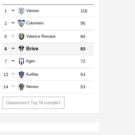
1
Vannes
116
2
Colomiers
95
5
Valence Romans
84
Brive
6
83
7
Agen
72
13
Aurillac
53
14
Nevers
53
Classement Top 14 complet