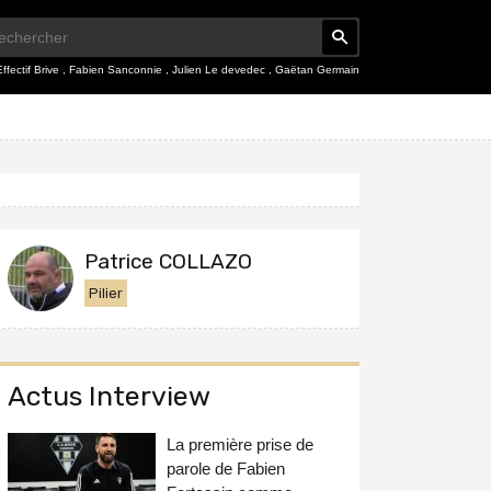
Effectif Brive
,
Fabien Sanconnie
,
Julien Le devedec
,
Gaëtan Germain
Patrice COLLAZO
Pilier
Actus Interview
La première prise de
parole de Fabien