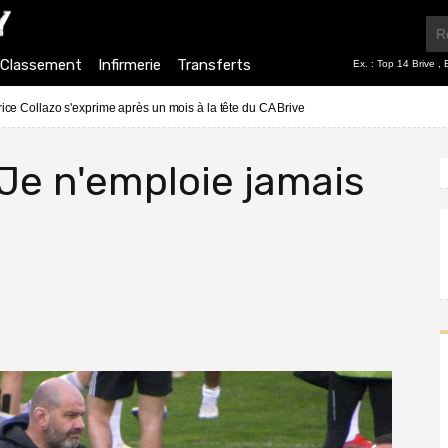
Classement
Infirmerie
Transferts
Ex. :
Top 14 Brive
,
rice Collazo s'exprime après un mois à la tête du CA Brive
 Je n'emploie jamais
»