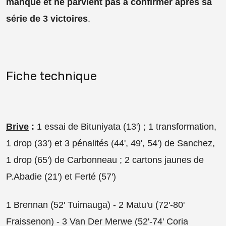
manqué et ne parvient pas à confirmer après sa
série de 3 victoires
.
Fiche technique
Brive
:
1 essai de Bituniyata (13') ; 1 transformation,
1 drop (33') et 3 pénalités (44', 49', 54') de Sanchez,
1 drop (65') de Carbonneau ; 2 cartons jaunes de
P.Abadie (21') et Ferté (57')
1 Brennan (52' Tuimauga) - 2 Matu'u (72'-80'
Fraissenon) - 3 Van Der Merwe (52'-74' Coria