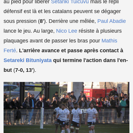
au pied pour libérer
Setariki Tuicuvu
mais le repli
défensif est là et les catalans peuvent se dégager
sous pression (
8'
). Derrière une mêlée,
Paul Abadie
lance le jeu. Au large,
Nico Lee
résiste à plusieurs
plaquages avant de passer les bras pour
Mathis
Ferté
.
L'arrière avance et passe après contact à
Setareki Bituniyata
qui termine l'action dans l'en-
but
(
7-0, 13'
).