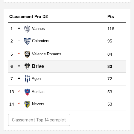
Classement Pro D2
Pts
1
Vannes
116
2
Colomiers
95
5
Valence Romans
84
Brive
6
83
7
Agen
72
13
Aurillac
53
14
Nevers
53
Classement Top 14 complet