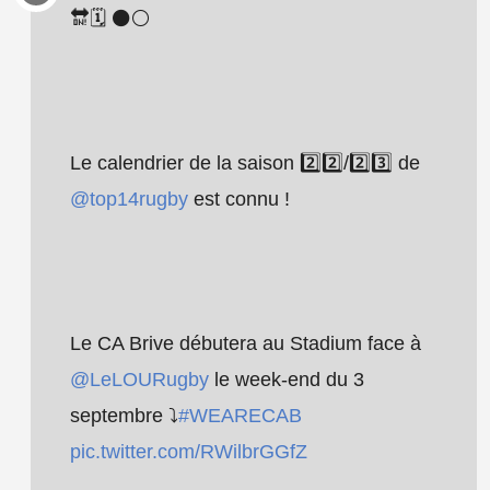
🔛🗓 ⚫️⚪️
Le calendrier de la saison 2️⃣2️⃣/2️⃣3️⃣ de
@top14rugby
est connu !
Le CA Brive débutera au Stadium face à
@LeLOURugby
le week-end du 3
septembre ⤵️
#WEARECAB
pic.twitter.com/RWilbrGGfZ