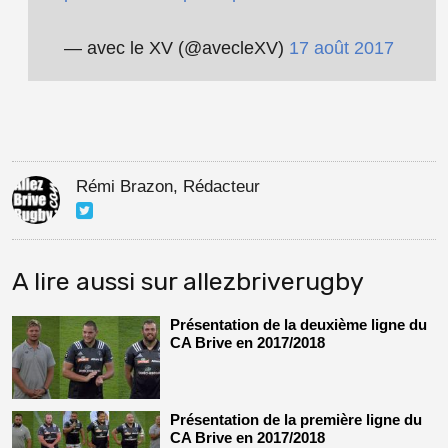
pic.twitter.com/soXfX1qHEO
— avec le XV (@avecleXV)
17 août 2017
Découvrez la programmation de la J5 du
@top14rugby
!
#TOP14
pic.twitter.com/prhw8pHA8C
— avec le XV (@avecleXV)
17 août 2017
Rémi Brazon, Rédacteur