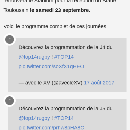
brivistes. Le derby de la revanche pour l'ASM battu
la saison dernière par le CAB. Une rencontre qui
aura lieu
le samedi 16 septembre à 20h45 devant
les caméras de Canal+Sport
.
On reprend presque les mêmes et on recommence.
Même heure et même diffuseur
pour Brive qui
retrouvera le Stadium pour la réception du Stade
Toulousain
le samedi 23 septembre
.
Voici le programme complet de ces journées
Découvrez la programmation de la J4 du
@top14rugby
!
#TOP14