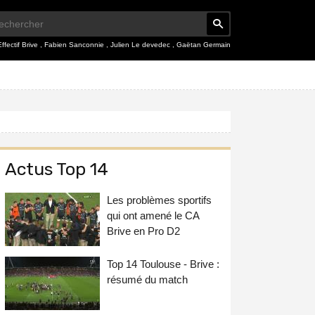
Effectif Brive
,
Fabien Sanconnie
,
Julien Le devedec
,
Gaëtan Germain
Actus Top 14
Les problèmes sportifs
qui ont amené le CA
Brive en Pro D2
Top 14 Toulouse - Brive :
résumé du match