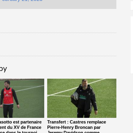
gby
sotto est partenaire
Transfert : Castres remplace
ent du XV de France
Pierre-Henry Broncan par
se dans le tournoi
Jeremy Davidson comme