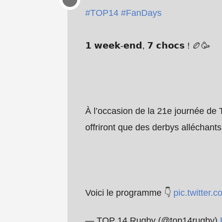
#TOP14
#FanDays
𝟭 𝘄𝗲𝗲𝗸-𝗲𝗻𝗱, 𝟳 𝗰𝗵𝗼𝗰𝘀 ! 🏉🥳
À l’occasion de la 21e journée de 
offriront que des derbys alléchants
Voici le programme 👇
pic.twitter
— TOP 14 Rugby (@top14rugby)