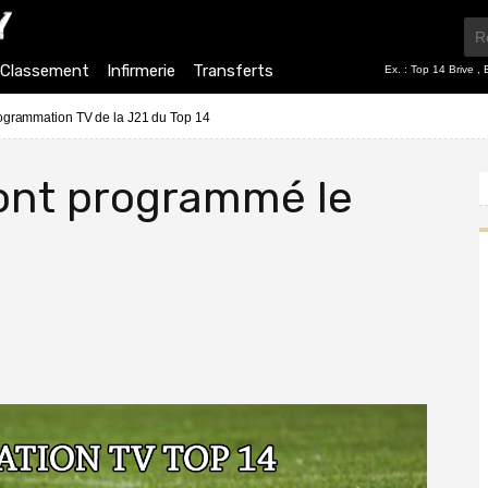
Classement
Infirmerie
Transferts
Ex. :
Top 14 Brive
,
ogrammation TV de la J21 du Top 14
ont programmé le