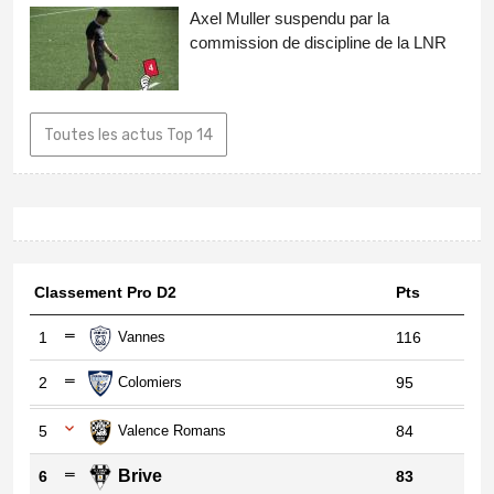
Axel Muller suspendu par la
commission de discipline de la LNR
Toutes les actus Top 14
Classement Pro D2
Pts
1
Vannes
116
2
Colomiers
95
5
Valence Romans
84
Brive
6
83