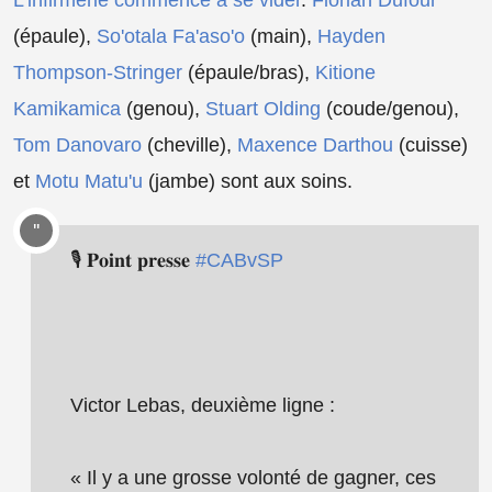
(épaule),
So'otala Fa'aso'o
(main),
Hayden
Thompson-Stringer
(épaule/bras),
Kitione
Kamikamica
(genou),
Stuart Olding
(coude/genou),
Tom Danovaro
(cheville),
Maxence Darthou
(cuisse)
et
Motu Matu'u
(jambe) sont aux soins.
🎙 𝐏𝐨𝐢𝐧𝐭 𝐩𝐫𝐞𝐬𝐬𝐞
#CABvSP
Victor Lebas, deuxième ligne :
« Il y a une grosse volonté de gagner, ces