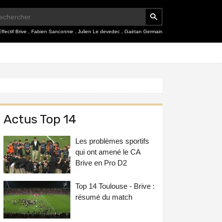
Effectif Brive
,
Fabien Sanconnie
,
Julien Le devedec
,
Gaëtan Germain
Actus Top 14
Les problèmes sportifs
qui ont amené le CA
Brive en Pro D2
Top 14 Toulouse - Brive :
résumé du match