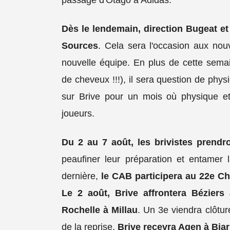
passage d'Otago à Adidas.
Dès le lendemain, direction Bugeat et
Sources
. Cela sera l'occasion aux nou
nouvelle équipe. En plus de cette semai
de cheveux !!!), il sera question de physi
sur Brive pour un mois où physique et
joueurs.
Du 2 au 7 août, les brivistes prendr
peaufiner leur préparation et entame
dernière,
le CAB participera au 22e Ch
Le 2 août, Brive affrontera Béziers
Rochelle à Millau
. Un 3e viendra clôtur
de la reprise,
Brive recevra Agen à Bia