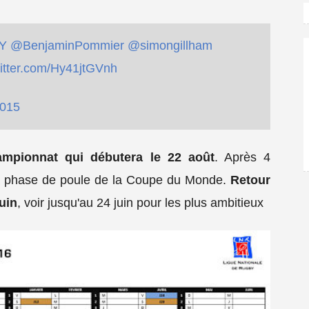
Y
@BenjaminPommier
@simongillham
witter.com/Hy41jtGVnh
2015
ampionnat qui débutera le 22 août
. Après 4
 la phase de poule de la Coupe du Monde.
Retour
juin
, voir jusqu'au 24 juin pour les plus ambitieux