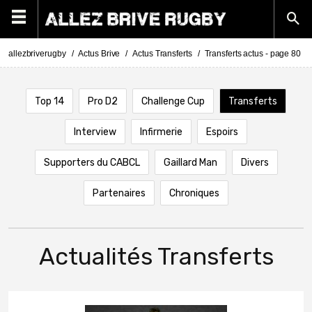
allezbriverugby
Actus Brive
Actus Transferts
Transferts actus - page 80
Top 14
Pro D2
Challenge Cup
Transferts
Interview
Infirmerie
Espoirs
Supporters du CABCL
Gaillard Man
Divers
Partenaires
Chroniques
Actualités Transferts