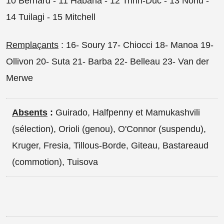
10 Bernard - 11 Habana - 12 Trinh-Duc - 13 Nonu -
14 Tuilagi - 15 Mitchell
Remplaçants
: 16- Soury 17- Chiocci 18- Manoa 19-
Ollivon 20- Suta 21- Barba 22- Belleau 23- Van der
Merwe
Absents
:
Guirado, Halfpenny et Mamukashvili
(sélection), Orioli (genou), O'Connor (suspendu),
Kruger, Fresia, Tillous-Borde, Giteau, Bastareaud
(commotion), Tuisova