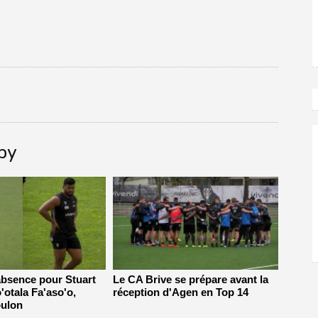
gby
absence pour Stuart
Le CA Brive se prépare avant la
'otala Fa'aso'o,
réception d'Agen en Top 14
oulon