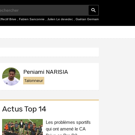
Effectif Brive
,
Fabien Sanconnie
,
Julien Le devedec
,
Gaëtan Germain
Peniami NARISIA
Talonneur
Actus Top 14
Les problèmes sportifs
qui ont amené le CA