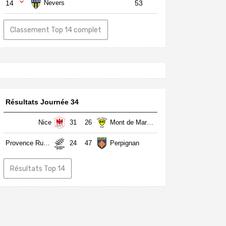
14
Nevers
53
Classement Top 14 complet
Résultats Journée 34
Nice
31
26
Mont de Marsan
Provence Rugby
24
47
Perpignan
Résultats Top 14