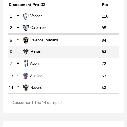
Classement Pro D2
Pts
1
Vannes
116
2
Colomiers
95
5
Valence Romans
84
Brive
6
83
7
Agen
72
13
Aurillac
53
14
Nevers
53
Classement Top 14 complet