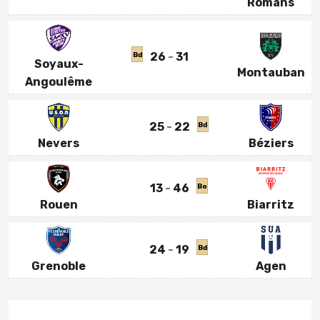
Romans
26
31
Bd
Soyaux-
Montauban
Angoulême
25
22
Bd
Nevers
Béziers
13
46
Bo
Rouen
Biarritz
24
19
Bd
Grenoble
Agen