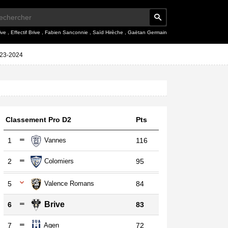
ive
,
Effectif Brive
,
Fabien Sanconnie
,
Saïd Hirèche
,
Gaëtan Germain
023-2024
Classement Pro D2
Pts
1
Vannes
116
2
Colomiers
95
5
Valence Romans
84
Brive
6
83
7
Agen
72