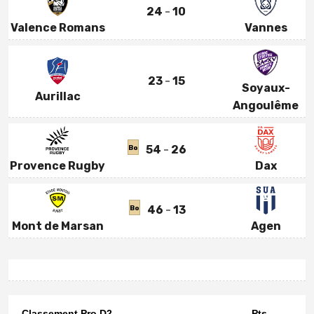
24
10
Valence Romans
Vannes
23
15
Soyaux-
Aurillac
Angoulême
54
26
Bo
Provence Rugby
Dax
46
13
Bo
Mont de Marsan
Agen
Classement Pro D2
Pts