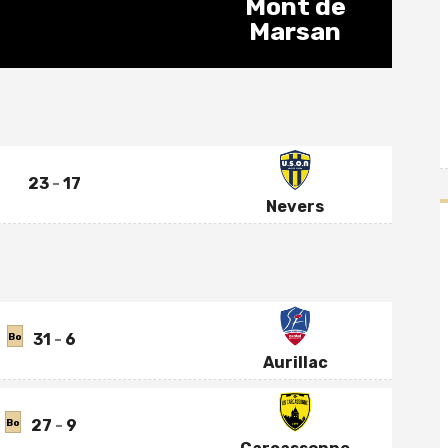
Mont de
Marsan
23
17
Nevers
31
6
Bo
Aurillac
27
9
Bo