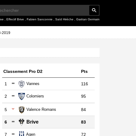
ive
,
Effectif Brive
,
Fabien Sanconnie
,
Saïd Hirèche
,
Gaëtan Germain
8-2019
Classement Pro D2
Pts
1
Vannes
116
2
Colomiers
95
5
Valence Romans
84
Brive
6
83
7
Agen
72