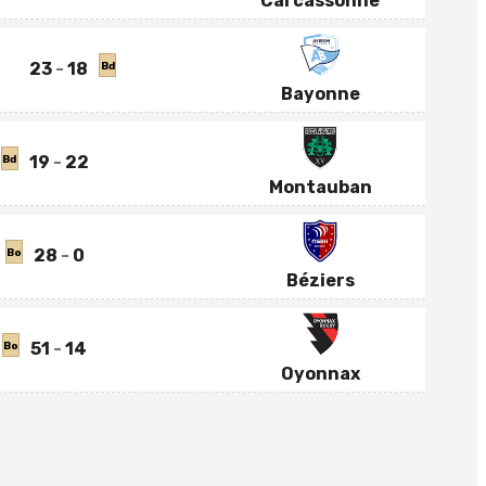
Carcassonne
23
18
Bd
Bayonne
19
22
Bd
Montauban
28
0
Bo
Béziers
51
14
Bo
Oyonnax