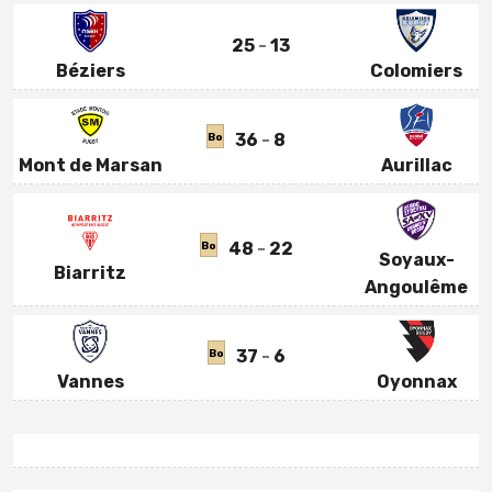
25
13
Béziers
Colomiers
36
8
Bo
Mont de Marsan
Aurillac
48
22
Bo
Soyaux-
Biarritz
Angoulême
37
6
Bo
Vannes
Oyonnax