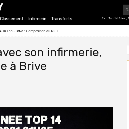
Classement
Infirmerie
Transferts
Ex. :
Top 14 Brive
,
4 Toulon - Brive : Composition du RCT
vec son infirmerie,
ce à Brive