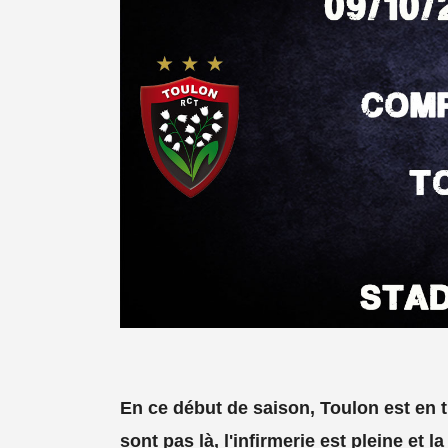
En ce début de saison, Toulon est en t
sont pas là, l'infirmerie est pleine et 