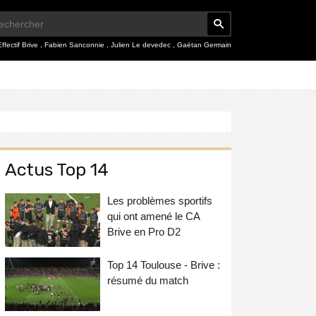
Effectif Brive
,
Fabien Sanconnie
,
Julien Le devedec
,
Gaëtan Germain
Actus Top 14
Les problèmes sportifs
qui ont amené le CA
Brive en Pro D2
Top 14 Toulouse - Brive :
résumé du match