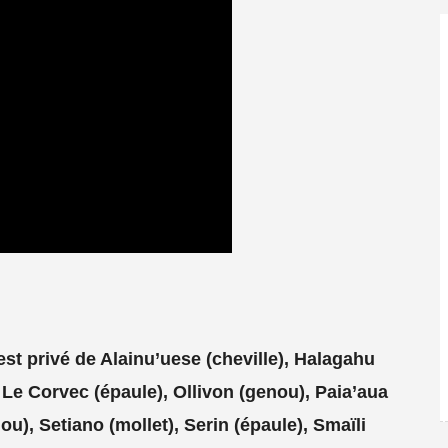
est privé de
Alainu’uese (cheville), Halagahu
), Le Corvec (épaule), Ollivon (genou), Paia’aua
ou), Setiano (mollet), Serin (épaule), Smaïli