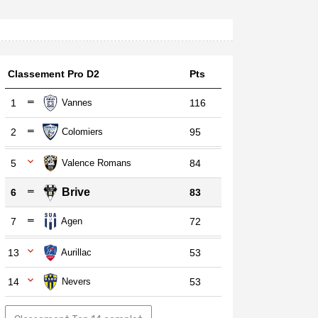
Classement Pro D2
Pts
1
Vannes
116
2
Colomiers
95
5
Valence Romans
84
Brive
6
83
7
Agen
72
13
Aurillac
53
14
Nevers
53