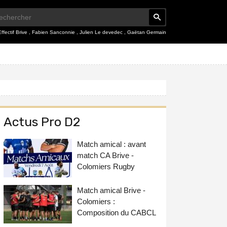
Effectif Brive
,
Fabien Sanconnie
,
Julien Le devedec
,
Gaëtan Germain
Actus Pro D2
Match amical : avant
match CA Brive -
Colomiers Rugby
Match amical Brive -
Colomiers :
Composition du CABCL