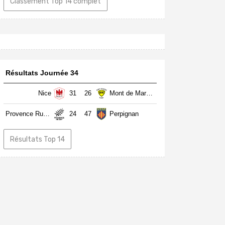
Classement Top 14 complet
Résultats Journée 34
Nice
31
26
Mont de Marsan
Provence Rugby
24
47
Perpignan
Résultats Top 14