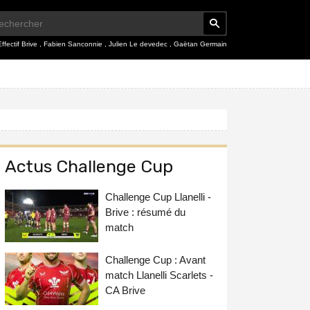
Effectif Brive
,
Fabien Sanconnie
,
Julien Le devedec
,
Gaëtan Germain
Actus Challenge Cup
Challenge Cup Llanelli -
Brive : résumé du
match
Challenge Cup : Avant
match Llanelli Scarlets -
CA Brive