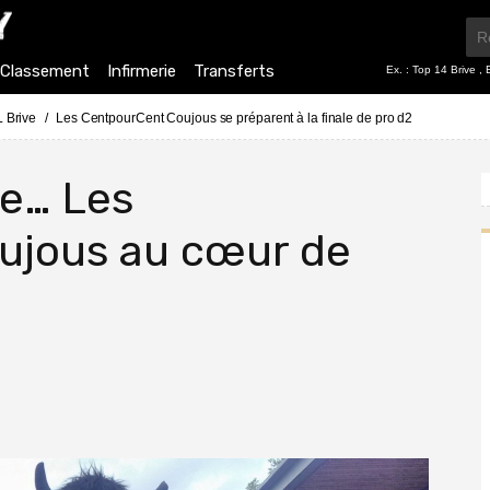
Classement
Infirmerie
Transferts
Ex. :
Top 14 Brive
,
 Brive
Les CentpourCent Coujous se préparent à la finale de pro d2
le… Les
ujous au cœur de