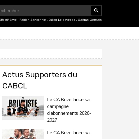
Effectif Brive
,
Fabien Sanconnie
,
Julien Le devedec
,
Gaëtan Germain
Actus Supporters du
CABCL
Le CA Brive lance sa
campagne
d'abonnements 2026-
2027
Le CA Brive lance sa