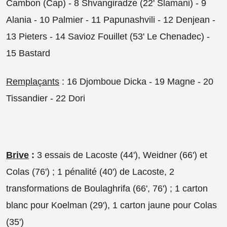
Cambon (Cap) - 8 Shvangiradze (22' Slamani) - 9
Alania - 10 Palmier - 11 Papunashvili - 12 Denjean -
13 Pieters - 14 Savioz Fouillet (53' Le Chenadec) -
15 Bastard
Remplaçants
: 16 Djomboue Dicka - 19 Magne - 20
Tissandier - 22 Dori
Brive
:
3 essais de Lacoste (44'), Weidner (66') et
Colas (76') ; 1 pénalité (40') de Lacoste, 2
transformations de Boulaghrifa (66', 76') ; 1 carton
blanc pour Koelman (29'), 1 carton jaune pour Colas
(35')