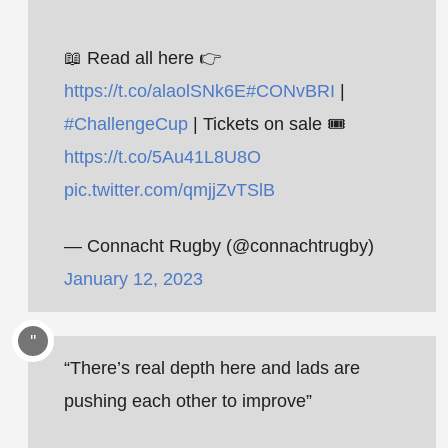
📖 Read all here 👉
https://t.co/alaolSNk6E
#CONvBRI
|
#ChallengeCup
| Tickets on sale 🎟️
https://t.co/5Au41L8U8O
pic.twitter.com/qmjjZvTSlB
— Connacht Rugby (@connachtrugby)
January 12, 2023
“There’s real depth here and lads are
pushing each other to improve”