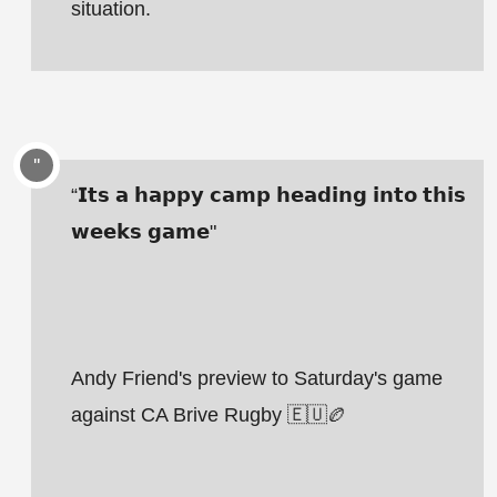
situation.
“𝗜𝘁𝘀 𝗮 𝗵𝗮𝗽𝗽𝘆 𝗰𝗮𝗺𝗽 𝗵𝗲𝗮𝗱𝗶𝗻𝗴 𝗶𝗻𝘁𝗼 𝘁𝗵𝗶𝘀
𝘄𝗲𝗲𝗸𝘀 𝗴𝗮𝗺𝗲"
Andy Friend's preview to Saturday's game
against CA Brive Rugby 🇪🇺🏉