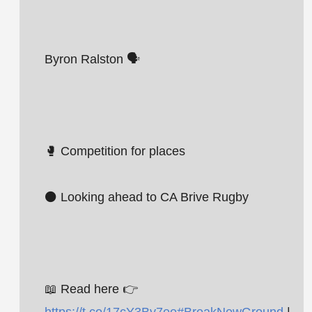
Byron Ralston 🗣️
🥊 Competition for places
⚫ Looking ahead to CA Brive Rugby
📖 Read here 👉
https://t.co/17cY3By7ee
#BreakNewGround
|