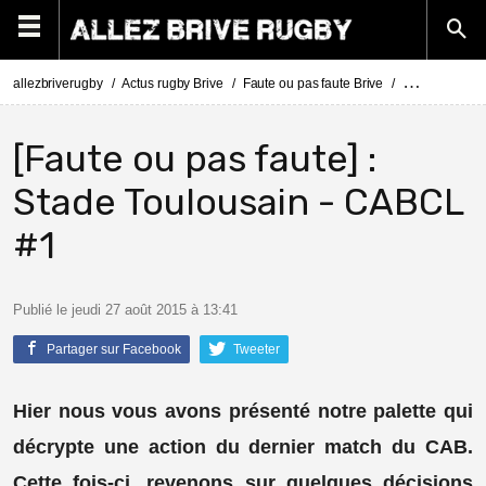
allezbriverugby
Actus rugby Brive
Faute ou pas faute Brive
[Faute ou pas 
[Faute ou pas faute] :
Stade Toulousain - CABCL
#1
Publié le jeudi 27 août 2015 à 13:41
Partager sur Facebook
Tweeter
Hier nous vous avons présenté notre palette qui
décrypte une action du dernier match du CAB.
Cette fois-ci, revenons sur quelques décisions