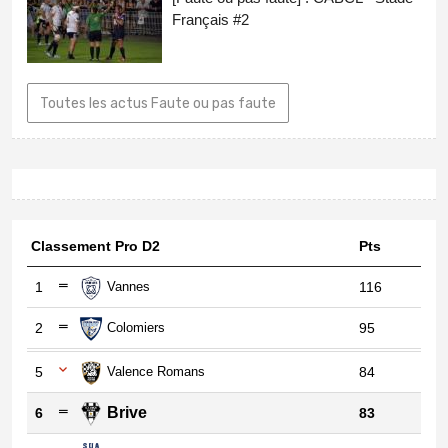
Français #2
Toutes les actus Faute ou pas faute
Classement Pro D2
Pts
1
Vannes
116
2
Colomiers
95
5
Valence Romans
84
Brive
6
83