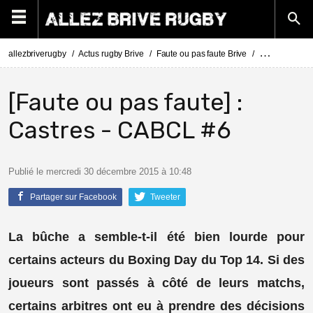
allezbriverugby
Actus rugby Brive
Faute ou pas faute Brive
[Faute ou pas 
[Faute ou pas faute] :
Castres - CABCL #6
Publié le mercredi 30 décembre 2015 à 10:48
Partager sur Facebook
Tweeter
La bûche a semble-t-il été bien lourde pour
certains acteurs du Boxing Day du Top 14. Si des
joueurs sont passés à côté de leurs matchs,
certains arbitres ont eu à prendre des décisions