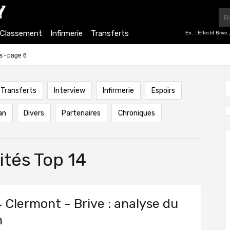
Classement
Infirmerie
Transferts
Ex. :
Effectif Brive
s - page 6
Transferts
Interview
Infirmerie
Espoirs
an
Divers
Partenaires
Chroniques
ités Top 14
 Clermont - Brive : analyse du
h