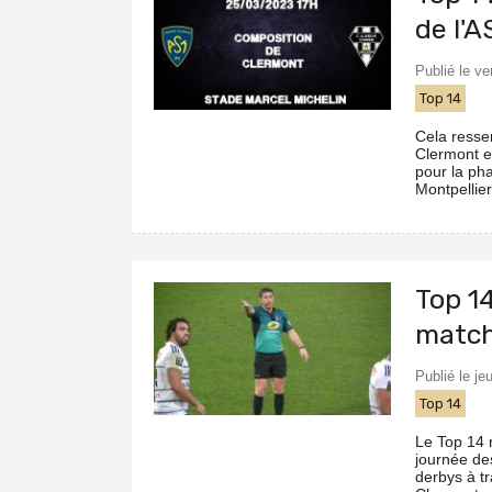
de l'
Publié le v
Top 14
Cela resse
Clermont et
pour la pha
Montpellier
Top 14
matc
Publié le j
Top 14
Le Top 14 
journée de
derbys à t