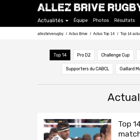
Actualités
Équipe
Photos
Résultats
allezbriverugby
Actus Brive
Actus Top 14
Top 14 actu
Top 14
Pro D2
Challenge Cup
Supporters du CABCL
Gaillard M
Actual
Top 14
matc