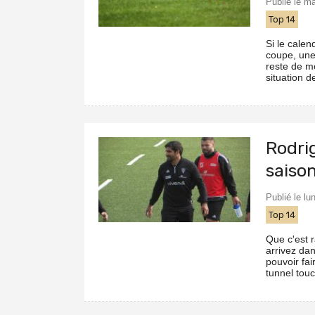
Publié le m
Top 14
Si le cale
coupe, une 
reste de m
situation 
Rodri
saison
Publié le l
Top 14
Que c'est 
arrivez da
pouvoir fai
tunnel touch