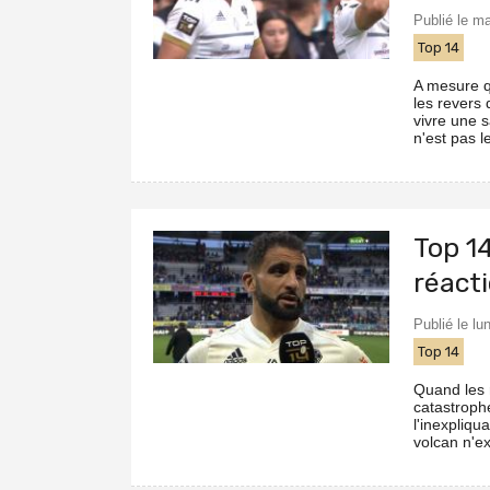
Publié le m
Top 14
A mesure q
les revers
vivre une sa
n'est pas l
Top 14
réact
Publié le l
Top 14
Quand les r
catastrophe
l'inexpliqu
volcan n'ex