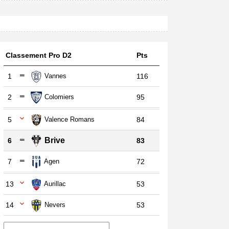
Classement Pro D2
Pts
1
Vannes
116
2
Colomiers
95
5
Valence Romans
84
Brive
6
83
7
Agen
72
13
Aurillac
53
14
Nevers
53