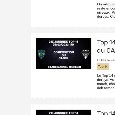
On retrouv
reste enco
niveaux. P
derbys. Cle
Top 1
du C
Publié le v
Top 14
Le Top 14 
derbys. Au
match, cha
doit ramene
Top 1