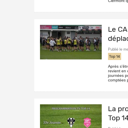
Clermont q
Le CA
dépla
Publié le m
Top 14
Après s'êtr
revient en 
journées po
comptées po
La pr
Top 1