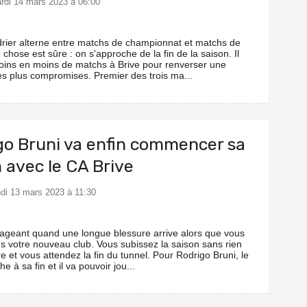
ardi 14 mars 2023 à 06:00
ndrier alterne entre matchs de championnat et matchs de
chose est sûre : on s'approche de la fin de la saison. Il
oins en moins de matchs à Brive pour renverser une
des plus compromises. Premier des trois ma...
go Bruni va enfin commencer sa
 avec le CA Brive
undi 13 mars 2023 à 11:30
rageant quand une longue blessure arrive alors que vous
ns votre nouveau club. Vous subissez la saison sans rien
re et vous attendez la fin du tunnel. Pour Rodrigo Bruni, le
e à sa fin et il va pouvoir jou...