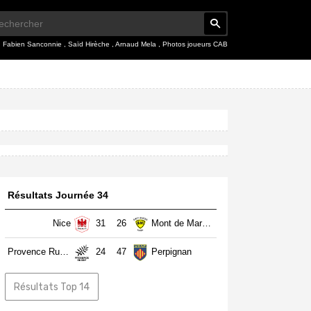
,
Fabien Sanconnie
,
Saïd Hirèche
,
Arnaud Mela
,
Photos joueurs CAB
Résultats Journée 34
Nice
31
26
Mont de Marsan
Provence Rugby
24
47
Perpignan
Résultats Top 14