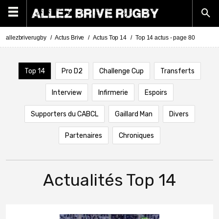
allezbriverugby
Actus Brive
Actus Top 14
Top 14 actus - page 80
Top 14
Pro D2
Challenge Cup
Transferts
Interview
Infirmerie
Espoirs
Supporters du CABCL
Gaillard Man
Divers
Partenaires
Chroniques
Actualités Top 14