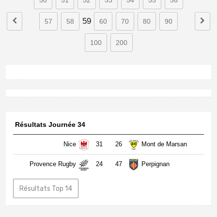
50
51
52
53
54
55
56
59
57
58
60
70
80
90
100
200
Résultats Journée 34
Nice
31
26
Mont de Marsan
Provence Rugby
24
47
Perpignan
Résultats Top 14