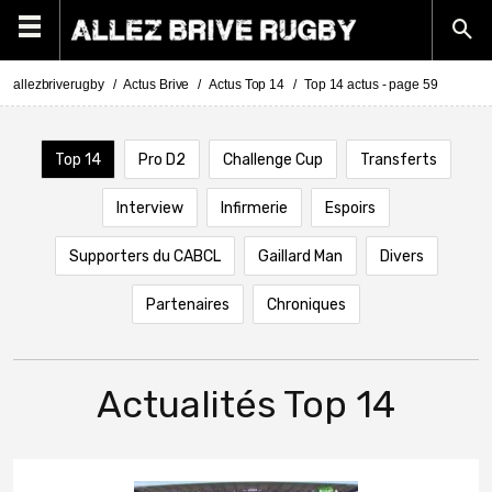
allezbriverugby
Actus Brive
Actus Top 14
Top 14 actus - page 59
Top 14
Pro D2
Challenge Cup
Transferts
Interview
Infirmerie
Espoirs
Supporters du CABCL
Gaillard Man
Divers
Partenaires
Chroniques
Actualités Top 14