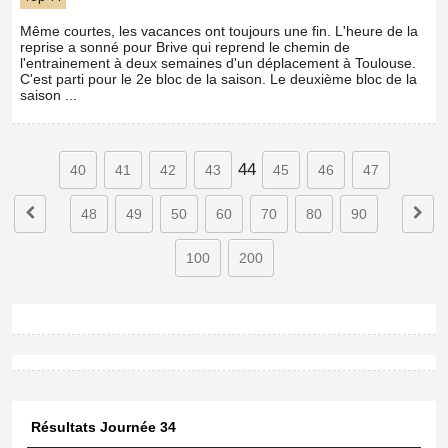
Même courtes, les vacances ont toujours une fin. L'heure de la
reprise a sonné pour Brive qui reprend le chemin de
l'entrainement à deux semaines d'un déplacement à Toulouse.
C'est parti pour le 2e bloc de la saison. Le deuxième bloc de la
saison ...
44
40
41
42
43
45
46
47
48
49
50
60
70
80
90
100
200
Résultats Journée 34