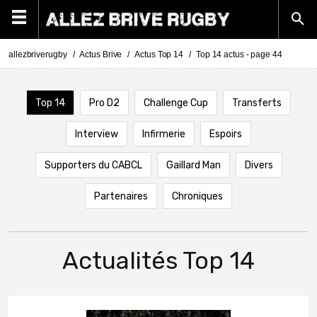
allezbriverugby
Actus Brive
Actus Top 14
Top 14 actus - page 44
Top 14
Pro D2
Challenge Cup
Transferts
Interview
Infirmerie
Espoirs
Supporters du CABCL
Gaillard Man
Divers
Partenaires
Chroniques
Actualités Top 14