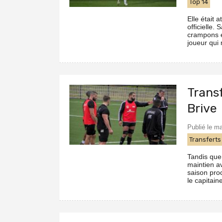
Top 14
Elle était
officielle.
crampons et
joueur qui
Transf
Brive
Publié le ma
Transferts
Tandis que
maintien a
saison pro
le capitaine