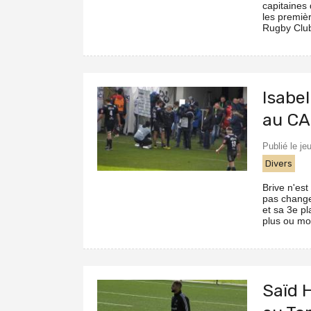
capitaines
les premiè
Rugby Club 
Isabe
au CA
Publié le je
Divers
Brive n'est
pas change
et sa 3e pl
plus ou moi
Saïd 