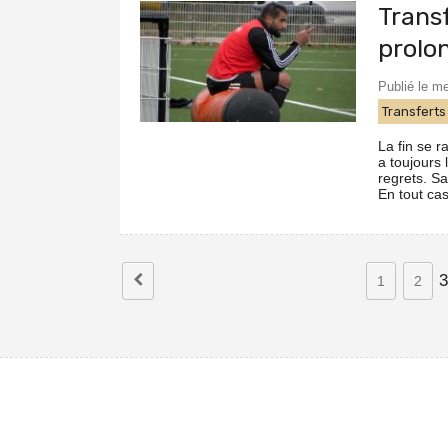
Transf
prolo
Publié le me
Transferts
La fin se r
a toujours 
regrets. Sa
En tout cas
3
1
2