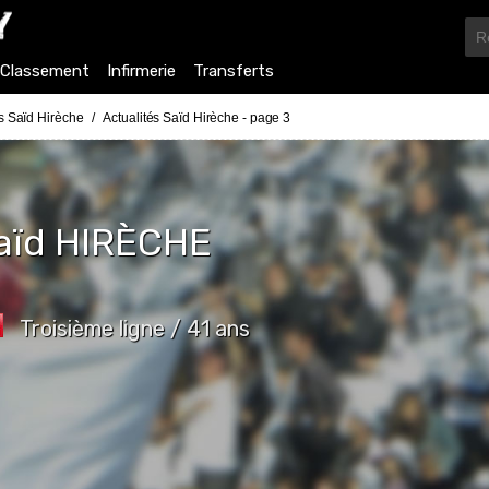
Classement
Infirmerie
Transferts
és Saïd Hirèche
Actualités Saïd Hirèche - page 3
aïd
HIRÈCHE
Troisième ligne / 41 ans