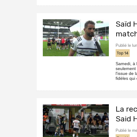
Saïd H
match
Publié le lu
Top 14
Samedi, à l
seulement r
l'issue de 
fidèles qui
La re
Said 
Publié le me