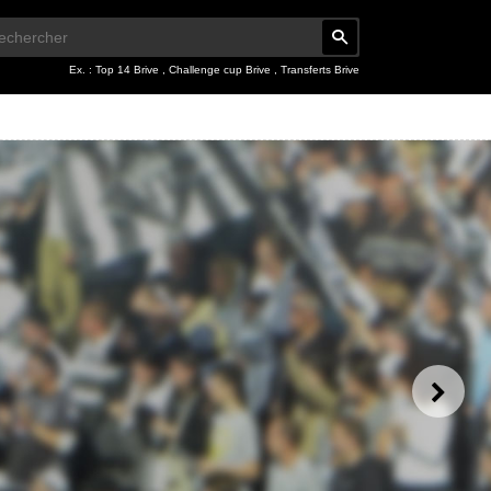
Ex. :
Top 14 Brive
,
Challenge cup Brive
,
Transferts Brive