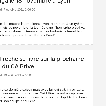
nga le 13 novembre à Lyon
udi 7 octobre 2021 à 06:00
on, les matchs internationaux vont reprendre à un rythme
 mois de novembre, la tournée dans l'hémisphère sud va
ec de nombreux intéressants. Les barbarians feront leur
n briviste portera le maillot des Baa-B...
ireche se livre sur la prochaine
n du CA Brive
udi 19 août 2021 à 06:00
tre sa dernière saison mais avec lui, qui sait, il y en aura
encore une au programme. Saïd Hirèche est le capitaine du
 il s'avance vers une nouvelle saison de Top 14. Il sait où il
 son équipe et qui elle...