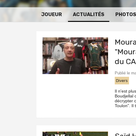
JOUEUR
ACTUALITÉS
PHOTO
Moura
"Moura
du C
Publié le m
Divers
Il n'est p
Boudjellal 
décrypter 
Toulon". Il