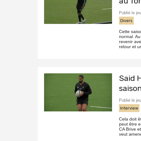
au To
Publié le je
Divers
Cette sais
normal. Au
revenir av
retour et u
Said H
saiso
Publié le je
Interview
Cela doit ê
peut être 
CA Brive et
veut amener