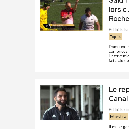
Saïd H
lors d
Roche
Publié le lu
Top 14
Dans une r
comprises p
l'intervent
fait acte d
Le re
Canal
Publié le d
Interview
Il est le g