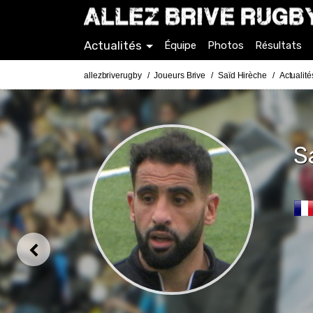
Actualités
Équipe
Photos
Résultats
allezbriverugby
Joueurs Brive
Saïd Hirèche
Actualit
S