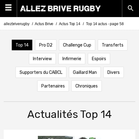
allezbriverugby
Actus Brive
Actus Top 14
Top 14 actus - page 58
Top 14
Pro D2
Challenge Cup
Transferts
Interview
Infirmerie
Espoirs
Supporters du CABCL
Gaillard Man
Divers
Partenaires
Chroniques
Actualités Top 14