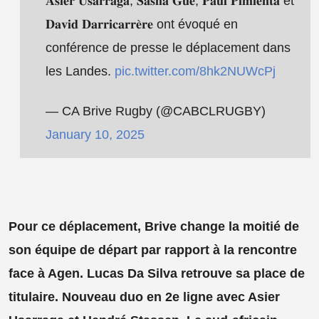
𝐀𝐬𝐢𝐞𝐫 𝐔𝐬𝐚𝐫𝐫𝐚𝐠𝐚, 𝐒𝐚𝐬𝐡𝐚 𝐆𝐮𝐞́, 𝐏𝐚𝐮𝐥 𝐏𝐢𝐦𝐢𝐞𝐧𝐭𝐚 et
𝐃𝐚𝐯𝐢𝐝 𝐃𝐚𝐫𝐫𝐢𝐜𝐚𝐫𝐫𝐞̀𝐫𝐞 ont évoqué en
conférence de presse le déplacement dans
les Landes.
pic.twitter.com/8hk2NUWcPj
— CA Brive Rugby (@CABCLRUGBY)
January 10, 2025
Pour ce déplacement, Brive change la moitié de
son équipe de départ par rapport à la rencontre
face à Agen. Lucas Da Silva retrouve sa place de
titulaire. Nouveau duo en 2e ligne avec Asier