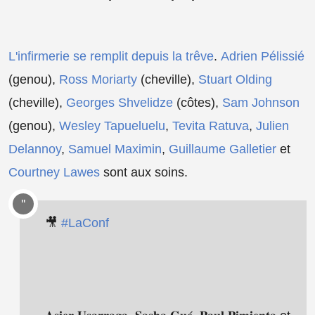
L'infirmerie se remplit depuis la trêve
.
Adrien Pélissié
(genou),
Ross Moriarty
(cheville),
Stuart Olding
(cheville),
Georges Shvelidze
(côtes),
Sam Johnson
(genou),
Wesley Tapueluelu
,
Tevita Ratuva
,
Julien
Delannoy
,
Samuel Maximin
,
Guillaume Galletier
et
Courtney Lawes
sont aux soins.
🎥
#LaConf