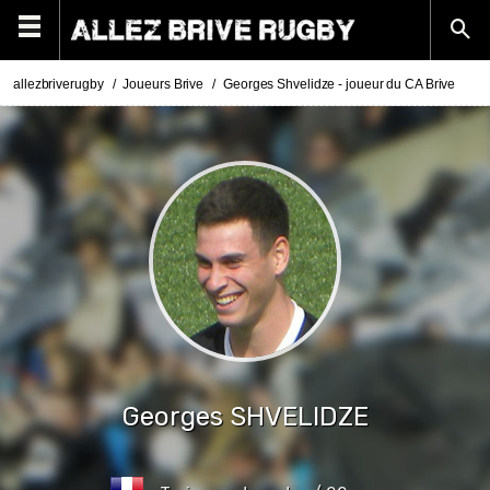
allezbriverugby
Joueurs Brive
Georges Shvelidze - joueur du CA Brive
Georges
SHVELIDZE