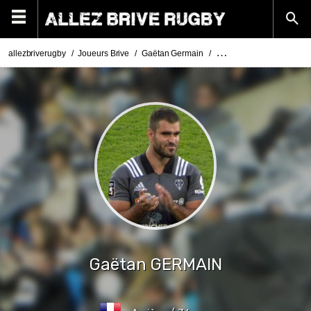
allezbriverugby
Joueurs Brive
Gaëtan Germain
Actualités Gaëtan Germa
Gaëtan
GERMAIN