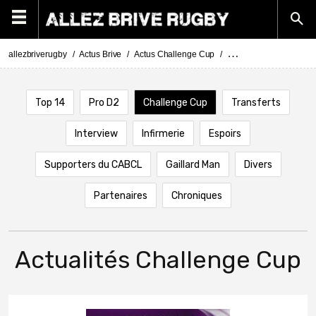
allezbriverugby
Actus Brive
Actus Challenge Cup
Challenge Cup actus -
Top 14
Pro D2
Challenge Cup
Transferts
Interview
Infirmerie
Espoirs
Supporters du CABCL
Gaillard Man
Divers
Partenaires
Chroniques
Actualités Challenge Cup