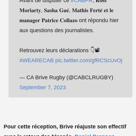
Avant de disputer ce
#CABPR
, 𝐑𝐨𝐬𝐬
𝐌𝐨𝐫𝐢𝐚𝐫𝐭𝐲, 𝐒𝐚𝐬𝐡𝐚 𝐆𝐮𝐞́, 𝐌𝐚𝐭𝐡𝐢𝐬 𝐅𝐞𝐫𝐭𝐞́ 𝐞𝐭 𝐥𝐞
𝐦𝐚𝐧𝐚𝐠𝐞𝐫 𝐏𝐚𝐭𝐫𝐢𝐜𝐞 𝐂𝐨𝐥𝐥𝐚𝐳𝐨 ont répondu hier
aux questions des journalistes.
Retrouvez leurs déclarations 👇📽️
#WEARECAB
pic.twitter.com/gfRCScUvOj
— CA Brive Rugby (@CABCLRUGBY)
September 7, 2023
Pour cette réception, Brive réajuste son effectif