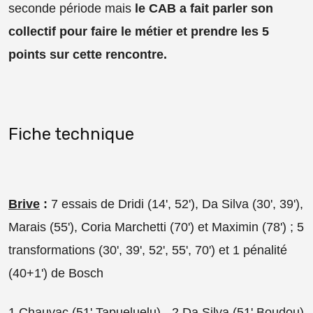
seconde période mais
le CAB a fait parler son
collectif pour faire le métier et prendre les 5
points sur cette rencontre.
Fiche technique
Brive
:
7 essais de Dridi (14', 52'), Da Silva (30', 39'),
Marais (55'), Coria Marchetti (70') et Maximin (78') ; 5
transformations (30', 39', 52', 55', 70') et 1 pénalité
(40+1') de Bosch
1 Chauvac (51' Tapueluelu) - 2 Da Silva (51' Boudou)